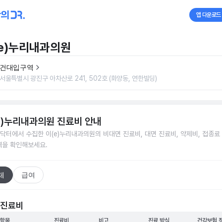
앱 다운로드
e)누리내과의원
건대입구역
서울특별시 광진구 아차산로 241, 502호 (화양동, 연한빌딩)
e)누리내과의원
진료비 안내
닥터에서 수집한
이(e)누리내과의원
의 비대면 진료비, 대면 진료비, 약제비, 접종료
격을 확인해보세요.
체
급여
 진료비
 항목
진료비
비고
진료 방식
건강보험 