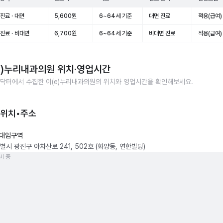
진료 · 대면
5,600원
6~64세 기준
대면 진료
적용(급여)
진료 · 비대면
6,700원
6~64세 기준
비대면 진료
적용(급여)
e)누리내과의원
위치·영업시간
닥터에서 수집한
이(e)누리내과의원
의 위치와 영업시간을 확인해보세요.
 위치•주소
대입구역
별시 광진구 아차산로 241, 502호 (화양동, 연한빌딩)
비 중