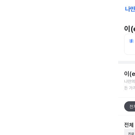
이(
이(
나만의
든 가
전
전체
진료