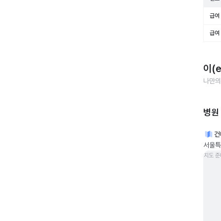
급여 
급여 
이(
나만의
병원
건
서울특
지도 준