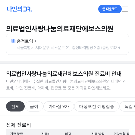
앱 다운로드
의료법인사랑나눔의료재단에보스의원
충정로역
서울특별시 서대문구 서소문로 21, 충정타워빌딩 2층 (충정로3가)
의료법인사랑나눔의료재단에보스의원
진료비 안내
나만의닥터에서 수집한
의료법인사랑나눔의료재단에보스의원
의 비대면 진
료비, 대면 진료비, 약제비, 접종료 등 모든 가격을 확인해보세요.
전체
급여
가다실 9가
대상포진 예방접종
독감
전체 진료비
진료 항목
진료비
비고
진료 방식
건강보험 적용