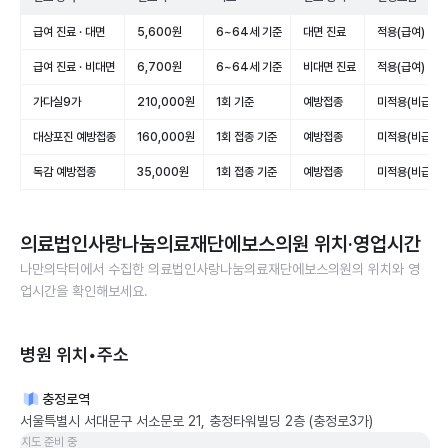
급여 진료 · 대면
5,600원
6~64세 기준
대면 진료
적용(급여)
급여 진료 · 비대면
6,700원
6~64세 기준
비대면 진료
적용(급여)
가다실9가
210,000원
1회 기준
예방접종
미적용(비급여)
대상포진 예방접종
160,000원
1회 접종 기준
예방접종
미적용(비급여)
독감 예방접종
35,000원
1회 접종 기준
예방접종
미적용(비급여)
의료법인사랑나눔의료재단에보스의원
위치·영업시간
나만의닥터에서 수집한
의료법인사랑나눔의료재단에보스의원
의 위치와 영
업시간을 확인해보세요.
병원 위치•주소
충정로역
서울특별시 서대문구 서소문로 21, 충정타워빌딩 2층 (충정로3가)
지도 준비 중