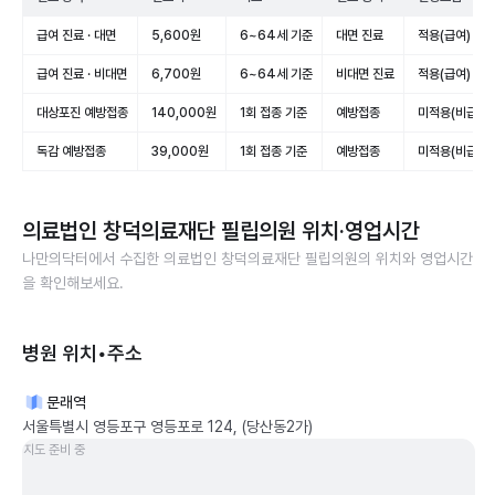
급여 진료 · 대면
5,600원
6~64세 기준
대면 진료
적용(급여)
급여 진료 · 비대면
6,700원
6~64세 기준
비대면 진료
적용(급여)
대상포진 예방접종
140,000원
1회 접종 기준
예방접종
미적용(비급여)
독감 예방접종
39,000원
1회 접종 기준
예방접종
미적용(비급여)
의료법인 창덕의료재단 필립의원
위치·영업시간
나만의닥터에서 수집한
의료법인 창덕의료재단 필립의원
의 위치와 영업시간
을 확인해보세요.
병원 위치•주소
문래역
서울특별시 영등포구 영등포로 124, (당산동2가)
지도 준비 중