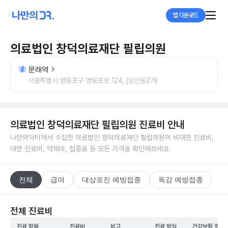
앱 다운로드
의료법인 창덕의료재단 필립의원
문래역
서울특별시 영등포구 영등포로 124, (당산동2가)
의료법인 창덕의료재단 필립의원
진료비 안내
나만의닥터에서 수집한
의료법인 창덕의료재단 필립의원
의 비대면 진료비,
대면 진료비, 약제비, 접종료 등 모든 가격을 확인해보세요.
전체
급여
대상포진 예방접종
독감 예방접종
전체 진료비
진료 항목
진료비
비고
진료 방식
건강보험 적용