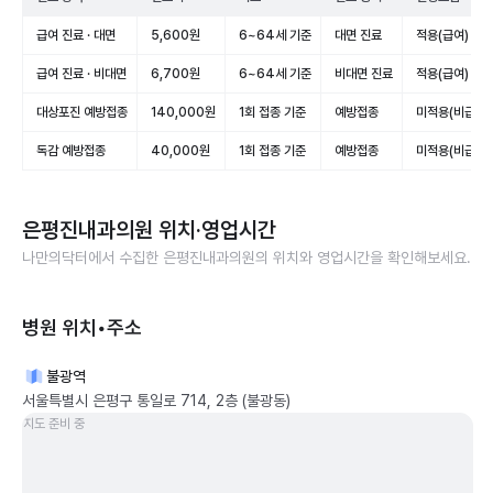
급여 진료 · 대면
5,600원
6~64세 기준
대면 진료
적용(급여)
급여 진료 · 비대면
6,700원
6~64세 기준
비대면 진료
적용(급여)
대상포진 예방접종
140,000원
1회 접종 기준
예방접종
미적용(비급여)
독감 예방접종
40,000원
1회 접종 기준
예방접종
미적용(비급여)
은평진내과의원
위치·영업시간
나만의닥터에서 수집한
은평진내과의원
의 위치와 영업시간을 확인해보세요.
병원 위치•주소
불광역
서울특별시 은평구 통일로 714, 2층 (불광동)
지도 준비 중