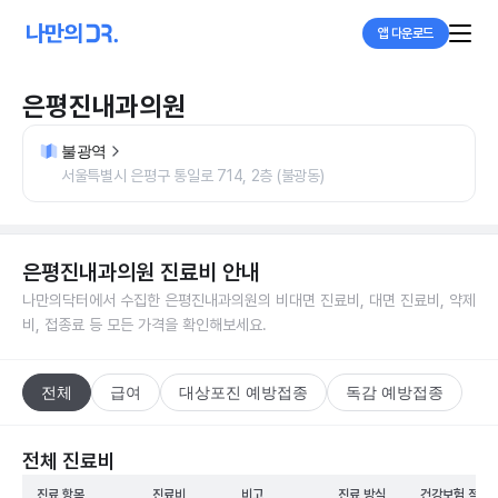
앱 다운로드
은평진내과의원
불광역
서울특별시 은평구 통일로 714, 2층 (불광동)
은평진내과의원
진료비 안내
나만의닥터에서 수집한
은평진내과의원
의 비대면 진료비, 대면 진료비, 약제
비, 접종료 등 모든 가격을 확인해보세요.
전체
급여
대상포진 예방접종
독감 예방접종
전체 진료비
진료 항목
진료비
비고
진료 방식
건강보험 적용