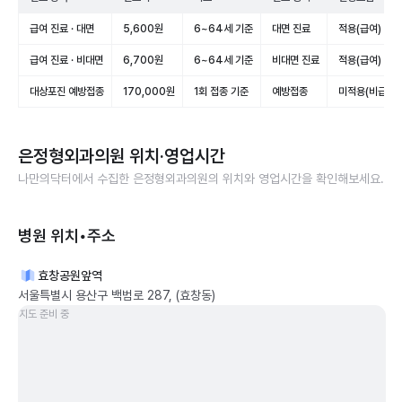
급여 진료 · 대면
5,600원
6~64세 기준
대면 진료
적용(급여)
급여 진료 · 비대면
6,700원
6~64세 기준
비대면 진료
적용(급여)
대상포진 예방접종
170,000원
1회 접종 기준
예방접종
미적용(비급여)
은정형외과의원
위치·영업시간
나만의닥터에서 수집한
은정형외과의원
의 위치와 영업시간을 확인해보세요.
병원 위치•주소
효창공원앞역
서울특별시 용산구 백범로 287, (효창동)
지도 준비 중