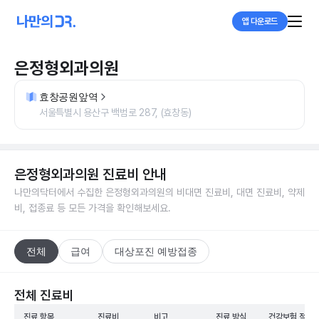
앱 다운로드
은정형외과의원
효창공원앞역
서울특별시 용산구 백범로 287, (효창동)
은정형외과의원
진료비 안내
나만의닥터에서 수집한
은정형외과의원
의 비대면 진료비, 대면 진료비, 약제
비, 접종료 등 모든 가격을 확인해보세요.
전체
급여
대상포진 예방접종
전체 진료비
진료 항목
진료비
비고
진료 방식
건강보험 적용