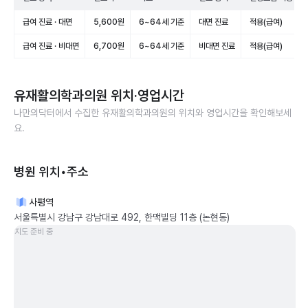
급여 진료 · 대면
5,600원
6~64세 기준
대면 진료
적용(급여)
급여 진료 · 비대면
6,700원
6~64세 기준
비대면 진료
적용(급여)
유재활의학과의원
위치·영업시간
나만의닥터에서 수집한
유재활의학과의원
의 위치와 영업시간을 확인해보세
요.
병원 위치•주소
사평역
서울특별시 강남구 강남대로 492, 한맥빌딩 11층 (논현동)
지도 준비 중