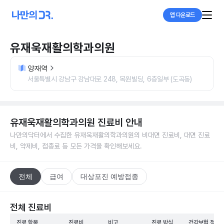
앱 다운로드
유재욱재활의학과의원
양재역
서울특별시 강남구 강남대로 248, 목원빌딩, 6층일부 (도곡동)
유재욱재활의학과의원
진료비 안내
나만의닥터에서 수집한
유재욱재활의학과의원
의 비대면 진료비, 대면 진료
비, 약제비, 접종료 등 모든 가격을 확인해보세요.
전체
급여
대상포진 예방접종
전체 진료비
진료 항목
진료비
비고
진료 방식
건강보험 적용