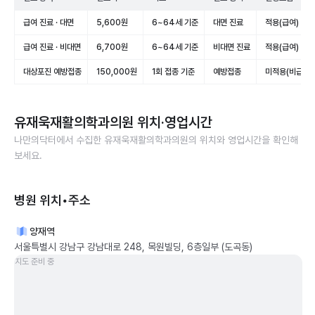
급여 진료 · 대면
5,600원
6~64세 기준
대면 진료
적용(급여)
급여 진료 · 비대면
6,700원
6~64세 기준
비대면 진료
적용(급여)
대상포진 예방접종
150,000원
1회 접종 기준
예방접종
미적용(비급여)
유재욱재활의학과의원
위치·영업시간
나만의닥터에서 수집한
유재욱재활의학과의원
의 위치와 영업시간을 확인해
보세요.
병원 위치•주소
양재역
서울특별시 강남구 강남대로 248, 목원빌딩, 6층일부 (도곡동)
지도 준비 중