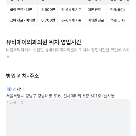
급여 진료 · 대면
5,600원
6~64세 기준
대면 진료
적용(급여)
급여 진료 · 비대면
6,700원
6~64세 기준
비대면 진료
적용(급여)
유비에이외과의원
위치·영업시간
나만의닥터에서 수집한
유비에이외과의원
의 위치와 영업시간을 확인해보세
요.
병원 위치•주소
신사역
서울특별시 강남구 강남대로 616, 신사미타워 5층 501호 (신사동)
지도 준비 중