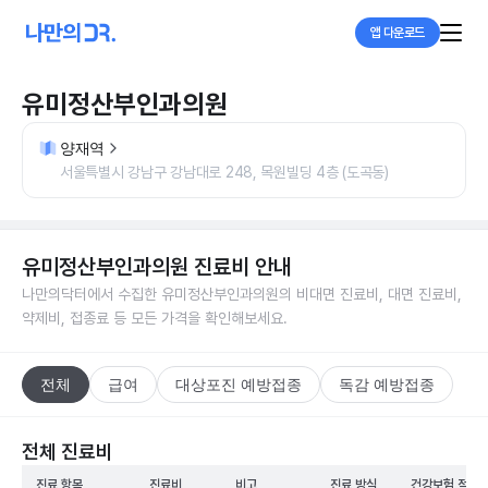
앱 다운로드
유미정산부인과의원
양재역
서울특별시 강남구 강남대로 248, 목원빌딩 4층 (도곡동)
유미정산부인과의원
진료비 안내
나만의닥터에서 수집한
유미정산부인과의원
의 비대면 진료비, 대면 진료비,
약제비, 접종료 등 모든 가격을 확인해보세요.
전체
급여
대상포진 예방접종
독감 예방접종
전체 진료비
진료 항목
진료비
비고
진료 방식
건강보험 적용