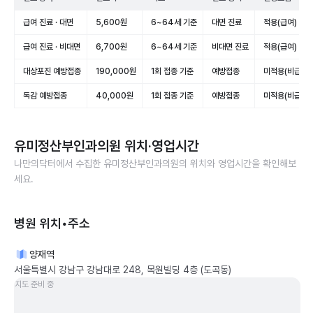
급여 진료 · 대면
5,600원
6~64세 기준
대면 진료
적용(급여)
급여 진료 · 비대면
6,700원
6~64세 기준
비대면 진료
적용(급여)
대상포진 예방접종
190,000원
1회 접종 기준
예방접종
미적용(비급여)
독감 예방접종
40,000원
1회 접종 기준
예방접종
미적용(비급여)
유미정산부인과의원
위치·영업시간
나만의닥터에서 수집한
유미정산부인과의원
의 위치와 영업시간을 확인해보
세요.
병원 위치•주소
양재역
서울특별시 강남구 강남대로 248, 목원빌딩 4층 (도곡동)
지도 준비 중