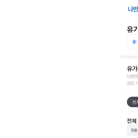
유
유가
나만의
모든 
전
전체
진료