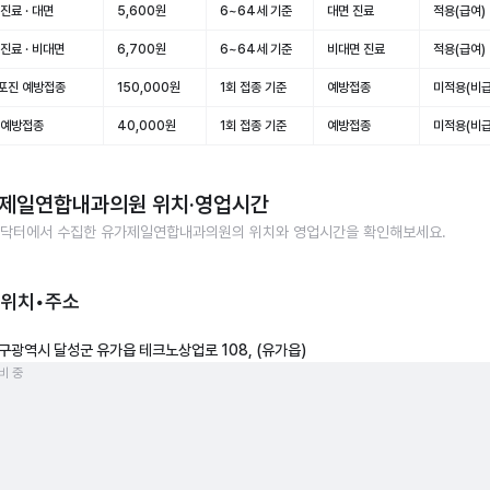
진료 · 대면
5,600원
6~64세 기준
대면 진료
적용(급여)
진료 · 비대면
6,700원
6~64세 기준
비대면 진료
적용(급여)
포진 예방접종
150,000원
1회 접종 기준
예방접종
미적용(비급
 예방접종
40,000원
1회 접종 기준
예방접종
미적용(비급
제일연합내과의원
위치·영업시간
닥터에서 수집한
유가제일연합내과의원
의 위치와 영업시간을 확인해보세요.
 위치•주소
구광역시 달성군 유가읍 테크노상업로 108, (유가읍)
비 중