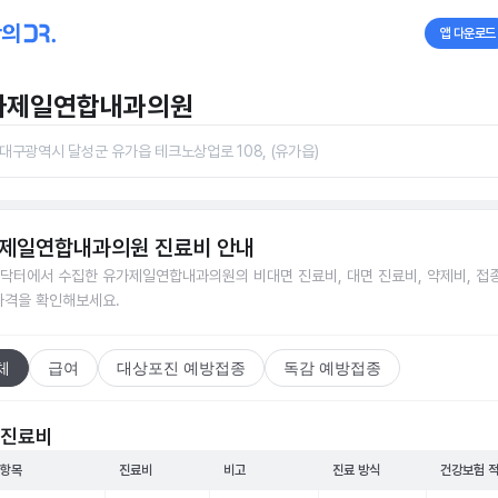
앱 다운로드
가제일연합내과의원
대구광역시 달성군 유가읍 테크노상업로 108, (유가읍)
제일연합내과의원
진료비 안내
닥터에서 수집한
유가제일연합내과의원
의 비대면 진료비, 대면 진료비, 약제비, 접
가격을 확인해보세요.
체
급여
대상포진 예방접종
독감 예방접종
 진료비
 항목
진료비
비고
진료 방식
건강보험 