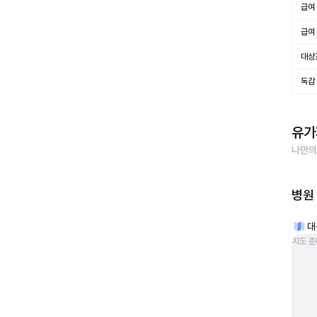
급여 
급여 
대상
독감
유가
나만의
병원
대
지도 준