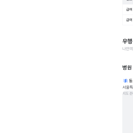
급여 
급여 
우행
나만의
병원
동
서울특별
지도 준