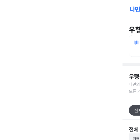
우
우행
나만의
모든 
전
전체
진료