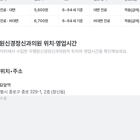
진료 · 대면
5,600원
6~64세 기준
대면 진료
적용(급여)
진료 · 비대면
6,700원
6~64세 기준
비대면 진료
적용(급여)
원신경정신과의원
위치·영업시간
닥터에서 수집한
우행원신경정신과의원
의 위치와 영업시간을 확인해보세요.
 위치•주소
묘앞역
시 종로구 종로 329-1, 2층 (창신동)
비 중