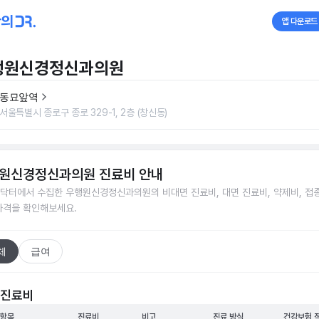
앱 다운로드
행원신경정신과의원
동묘앞역
서울특별시 종로구 종로 329-1, 2층 (창신동)
원신경정신과의원
진료비 안내
닥터에서 수집한
우행원신경정신과의원
의 비대면 진료비, 대면 진료비, 약제비, 접
가격을 확인해보세요.
체
급여
 진료비
 항목
진료비
비고
진료 방식
건강보험 