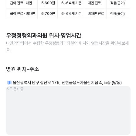
급여 진료 · 대면
5,600원
6~64세 기준
대면 진료
적용(급여)
급여 진료 · 비대면
6,700원
6~64세 기준
비대면 진료
적용(급여)
우정정형외과의원
위치·영업시간
나만의닥터에서 수집한
우정정형외과의원
의 위치와 영업시간을 확인해보세
요.
병원 위치•주소
울산광역시 남구 삼산로 176, 신한금융투자울산지점 4, 5층 (달동)
지도 준비 중