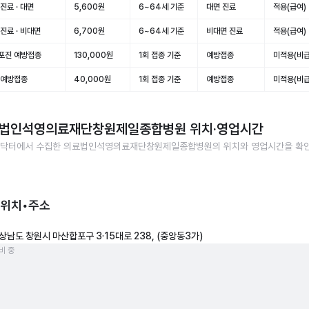
진료 · 대면
5,600원
6~64세 기준
대면 진료
적용(급여)
진료 · 비대면
6,700원
6~64세 기준
비대면 진료
적용(급여)
포진 예방접종
130,000원
1회 접종 기준
예방접종
미적용(비급
 예방접종
40,000원
1회 접종 기준
예방접종
미적용(비급
법인석영의료재단창원제일종합병원
위치·영업시간
닥터에서 수집한
의료법인석영의료재단창원제일종합병원
의 위치와 영업시간을 확
 위치•주소
상남도 창원시 마산합포구 3·15대로 238, (중앙동3가)
비 중