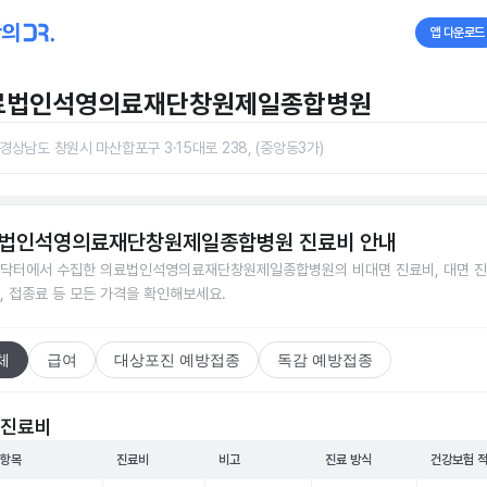
앱 다운로드
료법인석영의료재단창원제일종합병원
경상남도 창원시 마산합포구 3·15대로 238, (중앙동3가)
법인석영의료재단창원제일종합병원
진료비 안내
닥터에서 수집한
의료법인석영의료재단창원제일종합병원
의 비대면 진료비, 대면 진
, 접종료 등 모든 가격을 확인해보세요.
체
급여
대상포진 예방접종
독감 예방접종
 진료비
 항목
진료비
비고
진료 방식
건강보험 