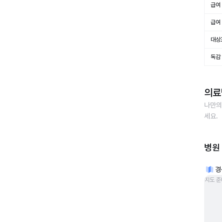
급여 
급여 
대상
독감
의료
나만의
세요.
병원
경
지도 준