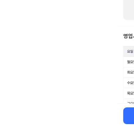
영업
요일
월요
화요
수요
목요
금요
토요
일요