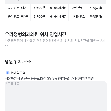
급여 진료 · 대면
5,600원
6~64세 기준
대면 진료
적용(급여)
급여 진료 · 비대면
6,700원
6~64세 기준
비대면 진료
적용(급여)
우리정형외과의원
위치·영업시간
나만의닥터에서 수집한
우리정형외과의원
의 위치와 영업시간을 확인해보세
요.
병원 위치•주소
건대입구역
서울특별시 광진구 능동로13길 39 3층 (화양동) 우리정형외과의원
지도 준비 중