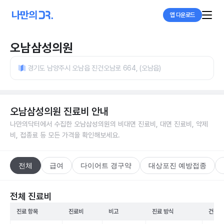
앱 다운로드
오남삼성의원
경기도 남양주시 오남읍 진건오남로 664, (오남읍)
오남삼성의원
진료비 안내
나만의닥터에서 수집한
오남삼성의원
의 비대면 진료비, 대면 진료비, 약제
비, 접종료 등 모든 가격을 확인해보세요.
전체
급여
다이어트 경구약
대상포진 예방접종
전체 진료비
진료 항목
진료비
비고
진료 방식
건강보