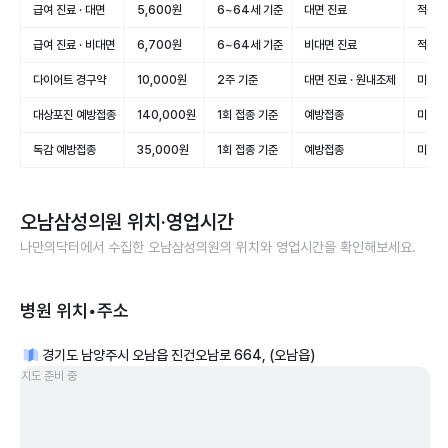
급여 진료 · 대면
5,600원
6~64세 기준
대면 진료
적용(
급여 진료 · 비대면
6,700원
6~64세 기준
비대면 진료
적용(
다이어트 경구약
10,000원
2주 기준
대면 진료 · 원내조제
미적용
대상포진 예방접종
140,000원
1회 접종 기준
예방접종
미적용
독감 예방접종
35,000원
1회 접종 기준
예방접종
미적용
오남삼성의원
위치·영업시간
나만의닥터에서 수집한
오남삼성의원
의 위치와 영업시간을 확인해보세요.
병원 위치•주소
경기도 남양주시 오남읍 진건오남로 664, (오남읍)
지도 준비 중