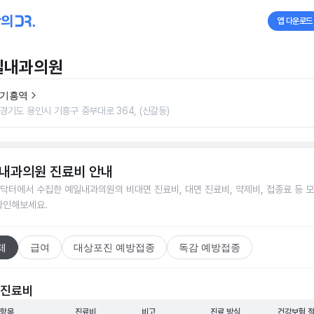
앱 다운로드
일내과의원
기흥역
경기도 용인시 기흥구 중부대로 364, (신갈동)
내과의원
진료비 안내
닥터에서 수집한
예일내과의원
의 비대면 진료비, 대면 진료비, 약제비, 접종료 등 
확인해보세요.
체
급여
대상포진 예방접종
독감 예방접종
 진료비
 항목
진료비
비고
진료 방식
건강보험 