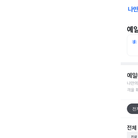
예
예일
나만의
격을 
전
전체
진료