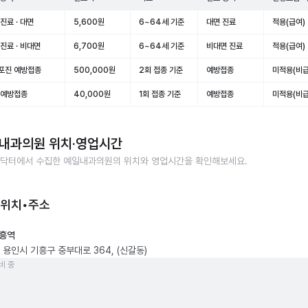
진료 · 대면
5,600원
6~64세 기준
대면 진료
적용(급여)
진료 · 비대면
6,700원
6~64세 기준
비대면 진료
적용(급여)
포진 예방접종
500,000원
2회 접종 기준
예방접종
미적용(비급
 예방접종
40,000원
1회 접종 기준
예방접종
미적용(비급
내과의원
위치·영업시간
닥터에서 수집한
예일내과의원
의 위치와 영업시간을 확인해보세요.
 위치•주소
흥역
 용인시 기흥구 중부대로 364, (신갈동)
비 중