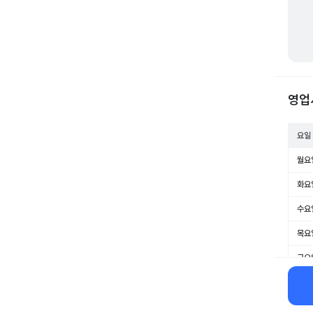
영업
요일
월요
화요
수요
목요
금요
토요
일요