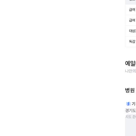
급여 
급여 
대상
독감
예일
나만의
병원
기
경기도
지도 준