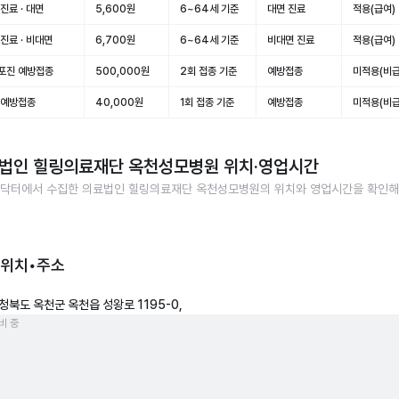
진료 · 대면
5,600원
6~64세 기준
대면 진료
적용(급여)
진료 · 비대면
6,700원
6~64세 기준
비대면 진료
적용(급여)
포진 예방접종
500,000원
2회 접종 기준
예방접종
미적용(비급
 예방접종
40,000원
1회 접종 기준
예방접종
미적용(비급
법인 힐링의료재단 옥천성모병원
위치·영업시간
닥터에서 수집한
의료법인 힐링의료재단 옥천성모병원
의 위치와 영업시간을 확인
 위치•주소
청북도 옥천군 옥천읍 성왕로 1195-0,
비 중