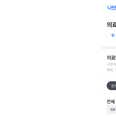
의
의료
나만의
제비,
전
전체
진료