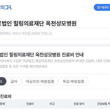
앱 다운로드
료법인 힐링의료재단 옥천성모병원
충청북도 옥천군 옥천읍 성왕로 1195-0,
법인 힐링의료재단 옥천성모병원
진료비 안내
닥터에서 수집한
의료법인 힐링의료재단 옥천성모병원
의 비대면 진료비, 대면 진료
 접종료 등 모든 가격을 확인해보세요.
체
급여
대상포진 예방접종
독감 예방접종
 진료비
 항목
진료비
비고
진료 방식
건강보험 