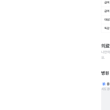
급여 
급여 
대상
독감
의료
나만의
요.
병원
충
지도 준