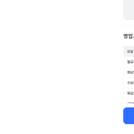
영업
요일
월요
화요
수요
목요
금요
토요
일요