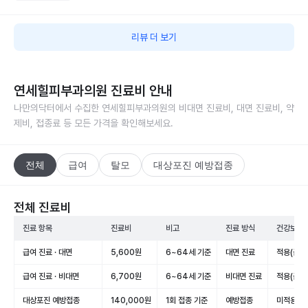
리뷰 더 보기
연세힐피부과의원
진료비 안내
나만의닥터에서 수집한
연세힐피부과의원
의 비대면 진료비, 대면 진료비, 약
제비, 접종료 등 모든 가격을 확인해보세요.
전체
급여
탈모
대상포진 예방접종
전체 진료비
진료 항목
진료비
비고
진료 방식
건강보험 
급여 진료 · 대면
5,600원
6~64세 기준
대면 진료
적용(급여
급여 진료 · 비대면
6,700원
6~64세 기준
비대면 진료
적용(급여
대상포진 예방접종
140,000원
1회 접종 기준
예방접종
미적용(비