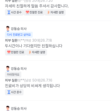
피부 질환
승**(남성 20대)
26.7.20
자세히 친절하게 말씀 주셔서 감사합니다.
시간 준수
친절한 진료
자세한 설명
강동승
의사
다시 진료받고 싶어요
피부 질환
이**(여성 30대)
26.7.18
두시간이나 기다렸지만 친절하십니다
친절한 진료
자세한 설명
강동승
의사
아쉬웠어요
피부 질환
장**(남성 50대)
26.7.16
진료비가 상당히 비싸게 생각됩니다
시간 준수
강동승
의사