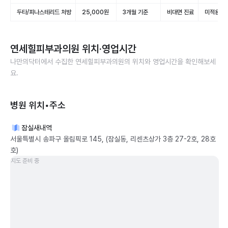
두타/피나스테리드 처방
25,000원
3개월 기준
비대면 진료
미적용(비
연세힐피부과의원
위치·영업시간
나만의닥터에서 수집한
연세힐피부과의원
의 위치와 영업시간을 확인해보세
요.
병원 위치•주소
잠실새내역
서울특별시 송파구 올림픽로 145, (잠실동, 리센츠상가 3층 27-2호, 28호
호)
지도 준비 중