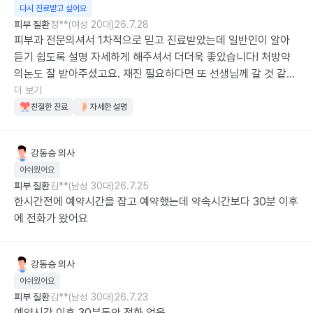
다시 진료받고 싶어요
피부 질환
정**(여성 20대)
26.7.28
피부과 전문의셔서 1차적으로 믿고 진료받았는데 일반인이 알아
듣기 쉽도록 설명 자세하게 해주셔서 더더욱 좋았습니다! 처방약 
의논도 잘 받아주셨고요. 재진 필요하다면 또 선생님께 갈 것 같습
니다~
더 보기
친절한 진료
자세한 설명
강동승
의사
아쉬웠어요
피부 질환
김**(남성 30대)
26.7.25
한시간전에 예약시간을 잡고 예약했는데 약속시간보다 30분 이후
에 전화가 왔어요
강동승
의사
아쉬웠어요
피부 질환
김**(남성 30대)
26.7.23
예약시간 이후 30분동안 전화 없음
