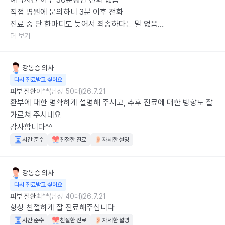
직접 병원에 문의하니 3분 이후 전화

진료 중 단 한마디도 늦어서 죄송하다는 말 없음

비대면 진료의 장점을 전혀 활용할 수 없음

더 보기
다른 의사에게 진료받기를 권함
강동승
의사
다시 진료받고 싶어요
피부 질환
이**(남성 50대)
26.7.21
환부에 대한 명확하게 설명해 주시고, 추후 진료에 대한 방향도 잘 
가르쳐 주시네요

감사합니다^^
시간 준수
친절한 진료
자세한 설명
강동승
의사
다시 진료받고 싶어요
피부 질환
최**(남성 40대)
26.7.21
항상 친절하게 잘 진료해주십니다
시간 준수
친절한 진료
자세한 설명