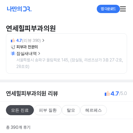
앱 다운로드
연세힐피부과의원
4.7
(리뷰 390)
피부과 전문의
잠실새내역
서울특별시 송파구 올림픽로 145, (잠실동, 리센츠상가 3층 27-2호,
28호호)
연세힐피부과의원
리뷰
4.7
/5.0
모든 진료
피부 질환
탈모
헤르페스
총 390개 후기