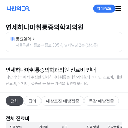
앱 다운로드
연세하나마취통증의학과의원
동묘앞역
서울특별시 종로구 종로 335-1, 명제빌딩 2층 (창신동)
연세하나마취통증의학과의원
진료비 안내
나만의닥터에서 수집한
연세하나마취통증의학과의원
의 비대면 진료비, 대면
진료비, 약제비, 접종료 등 모든 가격을 확인해보세요.
전체
급여
대상포진 예방접종
독감 예방접종
전체 진료비
진료 항목
진료비
비고
진료 방식
건강보험 적용