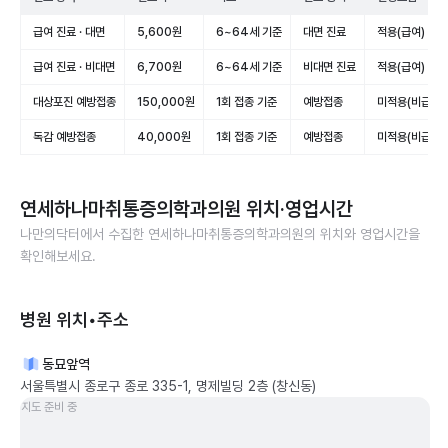
급여 진료 · 대면
5,600원
6~64세 기준
대면 진료
적용(급여)
급여 진료 · 비대면
6,700원
6~64세 기준
비대면 진료
적용(급여)
대상포진 예방접종
150,000원
1회 접종 기준
예방접종
미적용(비급여)
독감 예방접종
40,000원
1회 접종 기준
예방접종
미적용(비급여)
연세하나마취통증의학과의원
위치·영업시간
나만의닥터에서 수집한
연세하나마취통증의학과의원
의 위치와 영업시간을
확인해보세요.
병원 위치•주소
동묘앞역
서울특별시 종로구 종로 335-1, 명제빌딩 2층 (창신동)
지도 준비 중