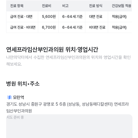
진료 항목
진료비
비고
진료 방식
건강보험 적용
급여 진료 · 대면
5,600원
6~64세 기준
대면 진료
적용(급여)
급여 진료 · 비대면
6,700원
6~64세 기준
비대면 진료
적용(급여)
연세프라임산부인과의원
위치·영업시간
나만의닥터에서 수집한
연세프라임산부인과의원
의 위치와 영업시간을 확인
해보세요.
병원 위치•주소
모란역
경기도 성남시 중원구 광명로 5 6층 (성남동, 성남동메디칼센타) 연세프라
임산부인과의원
지도 준비 중