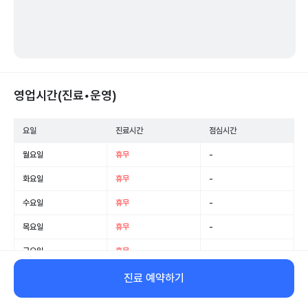
영업시간(진료•운영)
요일
진료시간
점심시간
월요일
휴무
-
화요일
휴무
-
수요일
휴무
-
목요일
휴무
-
금요일
휴무
-
토요일
휴무
-
진료 예약하기
일요일
휴무
-