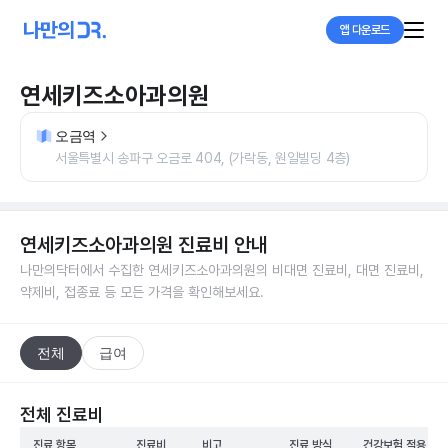
앱 다운로드
연세키즈소아과의원
오금역
서울특별시 송파구 오금로 404, (가락동, 원일빌딩 4층)
연세키즈소아과의원
진료비 안내
나만의닥터에서 수집한
연세키즈소아과의원
의 비대면 진료비, 대면 진료비,
약제비, 접종료 등 모든 가격을 확인해보세요.
전체
급여
전체 진료비
진료 항목
진료비
비고
진료 방식
건강보험 적용