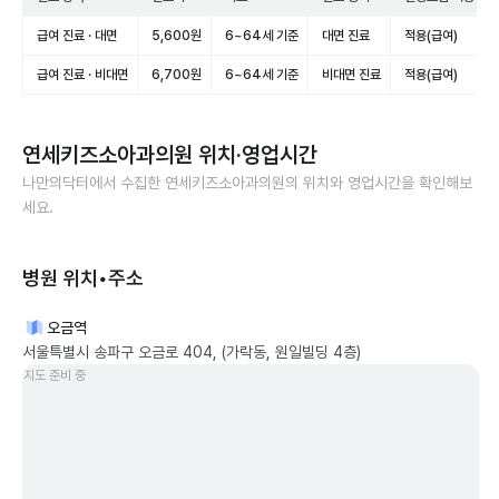
급여 진료 · 대면
5,600원
6~64세 기준
대면 진료
적용(급여)
급여 진료 · 비대면
6,700원
6~64세 기준
비대면 진료
적용(급여)
연세키즈소아과의원
위치·영업시간
나만의닥터에서 수집한
연세키즈소아과의원
의 위치와 영업시간을 확인해보
세요.
병원 위치•주소
오금역
서울특별시 송파구 오금로 404, (가락동, 원일빌딩 4층)
지도 준비 중