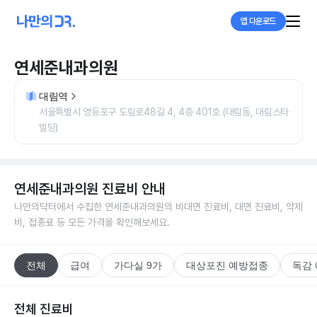
앱 다운로드
연세준내과의원
대림역
서울특별시 영등포구 도림로48길 4, 4층 401호 (대림동, 대림스타
빌딩)
연세준내과의원
진료비 안내
나만의닥터에서 수집한
연세준내과의원
의 비대면 진료비, 대면 진료비, 약제
비, 접종료 등 모든 가격을 확인해보세요.
전체
급여
가다실 9가
대상포진 예방접종
독감
전체 진료비