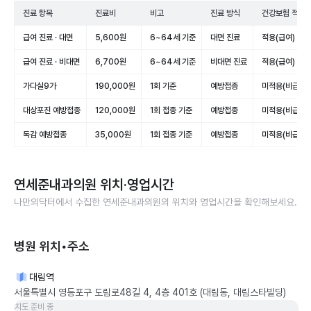
진료 항목
진료비
비고
진료 방식
건강보험 적용
급여 진료 · 대면
5,600원
6~64세 기준
대면 진료
적용(급여)
급여 진료 · 비대면
6,700원
6~64세 기준
비대면 진료
적용(급여)
가다실9가
190,000원
1회 기준
예방접종
미적용(비급여)
대상포진 예방접종
120,000원
1회 접종 기준
예방접종
미적용(비급여)
독감 예방접종
35,000원
1회 접종 기준
예방접종
미적용(비급여)
연세준내과의원
위치·영업시간
나만의닥터에서 수집한
연세준내과의원
의 위치와 영업시간을 확인해보세요.
병원 위치•주소
대림역
서울특별시 영등포구 도림로48길 4, 4층 401호 (대림동, 대림스타빌딩)
지도 준비 중