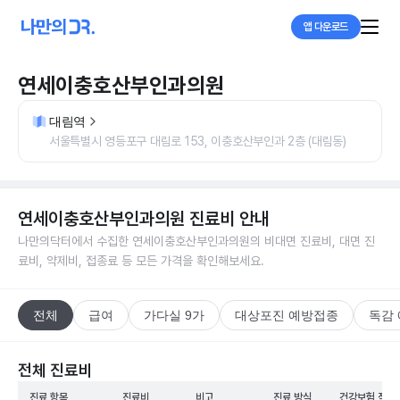
앱 다운로드
연세이충호산부인과의원
대림역
서울특별시 영등포구 대림로 153, 이충호산부인과 2층 (대림동)
연세이충호산부인과의원
진료비 안내
나만의닥터에서 수집한
연세이충호산부인과의원
의 비대면 진료비, 대면 진
료비, 약제비, 접종료 등 모든 가격을 확인해보세요.
전체
급여
가다실 9가
대상포진 예방접종
독감
전체 진료비
진료 항목
진료비
비고
진료 방식
건강보험 적용