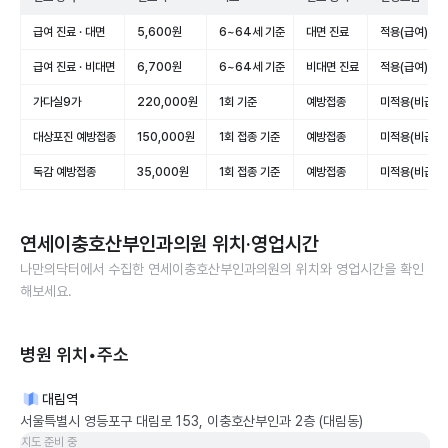
급여 진료 · 대면
5,600원
6~64세 기준
대면 진료
적용(급여)
급여 진료 · 비대면
6,700원
6~64세 기준
비대면 진료
적용(급여)
가다실9가
220,000원
1회 기준
예방접종
미적용(비급여)
대상포진 예방접종
150,000원
1회 접종 기준
예방접종
미적용(비급여)
독감 예방접종
35,000원
1회 접종 기준
예방접종
미적용(비급여)
연세이충호산부인과의원
위치·영업시간
나만의닥터에서 수집한
연세이충호산부인과의원
의 위치와 영업시간을 확인
해보세요.
병원 위치•주소
대림역
서울특별시 영등포구 대림로 153, 이충호산부인과 2층 (대림동)
지도 준비 중