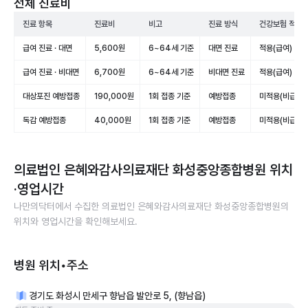
전체 진료비
진료 항목
진료비
비고
진료 방식
건강보험 적용
급여 진료 · 대면
5,600원
6~64세 기준
대면 진료
적용(급여)
급여 진료 · 비대면
6,700원
6~64세 기준
비대면 진료
적용(급여)
대상포진 예방접종
190,000원
1회 접종 기준
예방접종
미적용(비급여)
독감 예방접종
40,000원
1회 접종 기준
예방접종
미적용(비급여)
의료법인 은혜와감사의료재단 화성중앙종합병원
위치
·영업시간
나만의닥터에서 수집한
의료법인 은혜와감사의료재단 화성중앙종합병원
의
위치와 영업시간을 확인해보세요.
병원 위치•주소
경기도 화성시 만세구 향남읍 발안로 5, (향남읍)