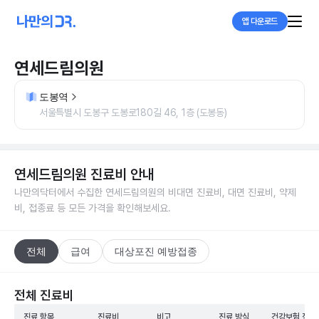
앱 다운로드
연세드림의원
도봉역
서울특별시 도봉구 도봉로180길 46, 1층 (도봉동)
연세드림의원
진료비 안내
나만의닥터에서 수집한
연세드림의원
의 비대면 진료비, 대면 진료비, 약제
비, 접종료 등 모든 가격을 확인해보세요.
전체
급여
대상포진 예방접종
전체 진료비
진료 항목
진료비
비고
진료 방식
건강보험 적용