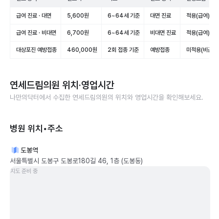
급여 진료 · 대면
5,600원
6~64세 기준
대면 진료
적용(급여)
급여 진료 · 비대면
6,700원
6~64세 기준
비대면 진료
적용(급여)
대상포진 예방접종
460,000원
2회 접종 기준
예방접종
미적용(비급여
연세드림의원
위치·영업시간
나만의닥터에서 수집한
연세드림의원
의 위치와 영업시간을 확인해보세요.
병원 위치•주소
도봉역
서울특별시 도봉구 도봉로180길 46, 1층 (도봉동)
지도 준비 중