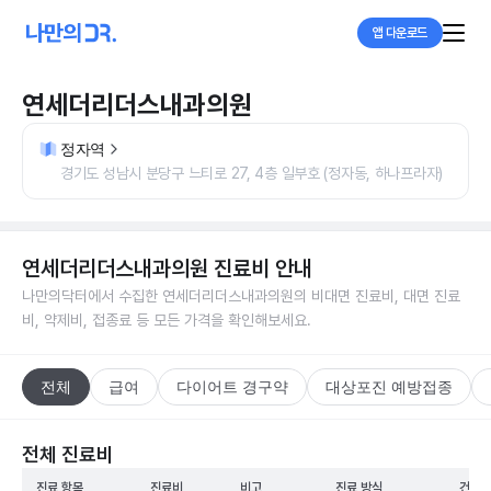
앱 다운로드
연세더리더스내과의원
정자역
경기도 성남시 분당구 느티로 27, 4층 일부호 (정자동, 하나프라자)
연세더리더스내과의원
진료비 안내
나만의닥터에서 수집한
연세더리더스내과의원
의 비대면 진료비, 대면 진료
비, 약제비, 접종료 등 모든 가격을 확인해보세요.
전체
급여
다이어트 경구약
대상포진 예방접종
전체 진료비
진료 항목
진료비
비고
진료 방식
건강보