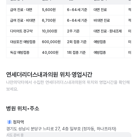
급여 진료 · 대면
5,600원
6~64세 기준
대면 진료
적용(
급여 진료 · 비대면
6,700원
6~64세 기준
비대면 진료
적용(
다이어트 경구약
10,000원
2주 기준
대면 진료 · 원내조제
미적용
대상포진 예방접종
600,000원
2회 접종 기준
예방접종
미적용
독감 예방접종
40,000원
1회 접종 기준
예방접종
미적용
연세더리더스내과의원
위치·영업시간
나만의닥터에서 수집한
연세더리더스내과의원
의 위치와 영업시간을 확인해
보세요.
병원 위치•주소
정자역
경기도 성남시 분당구 느티로 27, 4층 일부호 (정자동, 하나프라자)
지도 준비 중