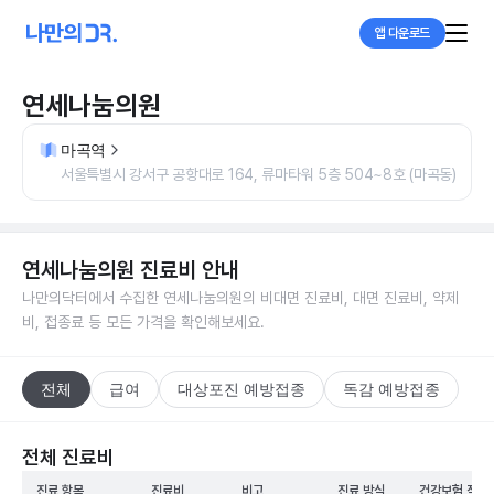
앱 다운로드
연세나눔의원
마곡역
서울특별시 강서구 공항대로 164, 류마타워 5층 504~8호 (마곡동)
연세나눔의원
진료비 안내
나만의닥터에서 수집한
연세나눔의원
의 비대면 진료비, 대면 진료비, 약제
비, 접종료 등 모든 가격을 확인해보세요.
전체
급여
대상포진 예방접종
독감 예방접종
전체 진료비
진료 항목
진료비
비고
진료 방식
건강보험 적용