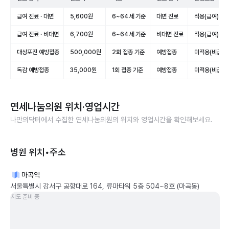
급여 진료 · 대면
5,600원
6~64세 기준
대면 진료
적용(급여)
급여 진료 · 비대면
6,700원
6~64세 기준
비대면 진료
적용(급여)
대상포진 예방접종
500,000원
2회 접종 기준
예방접종
미적용(비급여)
독감 예방접종
35,000원
1회 접종 기준
예방접종
미적용(비급여)
연세나눔의원
위치·영업시간
나만의닥터에서 수집한
연세나눔의원
의 위치와 영업시간을 확인해보세요.
병원 위치•주소
마곡역
서울특별시 강서구 공항대로 164, 류마타워 5층 504~8호 (마곡동)
지도 준비 중