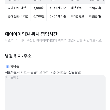
급여 진료 · 대면
5,600원
6~64세 기준
대면 진료
적용(급여)
급여 진료 · 비대면
6,700원
6~64세 기준
비대면 진료
적용(급여)
에이아이의원
위치·영업시간
나만의닥터에서 수집한
에이아이의원
의 위치와 영업시간을 확인해보세요.
병원 위치•주소
강남역
서울특별시 서초구 강남대로 341, 7층 (서초동, 삼원빌딩)
지도 준비 중