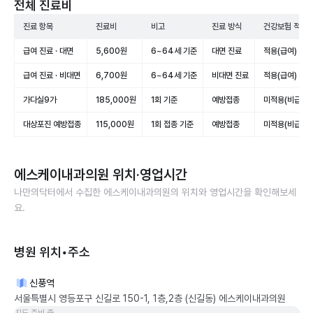
전체 진료비
진료 항목
진료비
비고
진료 방식
건강보험 적용
급여 진료 · 대면
5,600원
6~64세 기준
대면 진료
적용(급여)
급여 진료 · 비대면
6,700원
6~64세 기준
비대면 진료
적용(급여)
가다실9가
185,000원
1회 기준
예방접종
미적용(비급여)
대상포진 예방접종
115,000원
1회 접종 기준
예방접종
미적용(비급여)
에스케이내과의원
위치·영업시간
나만의닥터에서 수집한
에스케이내과의원
의 위치와 영업시간을 확인해보세
요.
병원 위치•주소
신풍역
서울특별시 영등포구 신길로 150-1, 1층,2층 (신길동) 에스케이내과의원