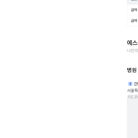
급여 
급여 
에스
나만의
병원
건
서울특
지도 준