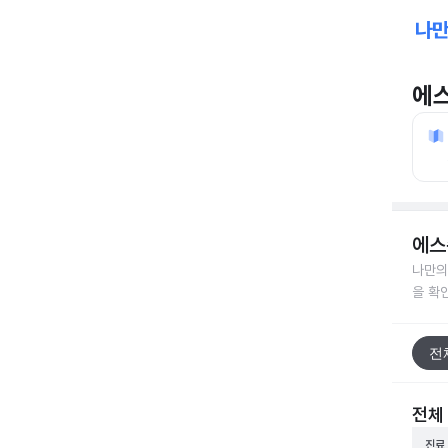
에
에스
나만의
을 확
전
전체
진료