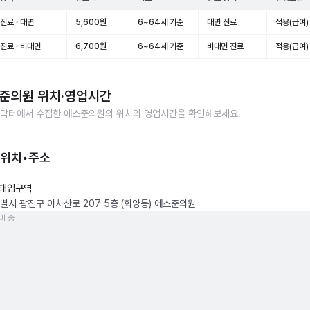
진료 · 대면
5,600원
6~64세 기준
대면 진료
적용(급여)
진료 · 비대면
6,700원
6~64세 기준
비대면 진료
적용(급여)
준의원
위치·영업시간
닥터에서 수집한
에스준의원
의 위치와 영업시간을 확인해보세요.
 위치•주소
대입구역
별시 광진구 아차산로 207 5층 (화양동) 에스준의원
비 중