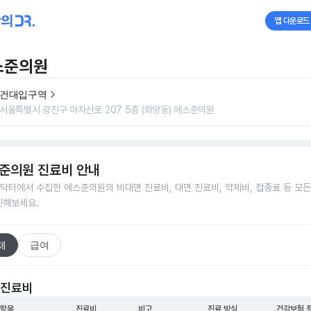
앱 다운로드
스준의원
건대입구역
서울특별시 광진구 아차산로 207 5층 (화양동) 에스준의원
준의원
진료비 안내
닥터에서 수집한
에스준의원
의 비대면 진료비, 대면 진료비, 약제비, 접종료 등 모
인해보세요.
체
급여
 진료비
 항목
진료비
비고
진료 방식
건강보험 