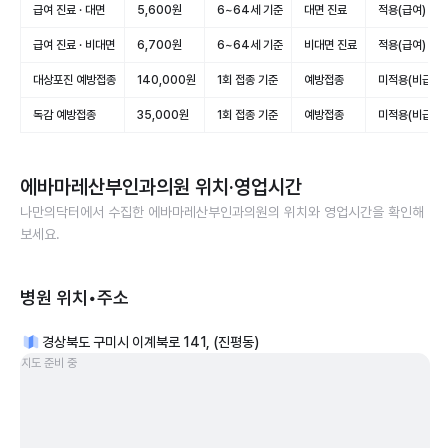
급여 진료 · 대면
5,600원
6~64세 기준
대면 진료
적용(급여)
급여 진료 · 비대면
6,700원
6~64세 기준
비대면 진료
적용(급여)
대상포진 예방접종
140,000원
1회 접종 기준
예방접종
미적용(비급여)
독감 예방접종
35,000원
1회 접종 기준
예방접종
미적용(비급여)
에바마레산부인과의원
위치·영업시간
나만의닥터에서 수집한
에바마레산부인과의원
의 위치와 영업시간을 확인해
보세요.
병원 위치•주소
경상북도 구미시 이계북로 141, (진평동)
지도 준비 중