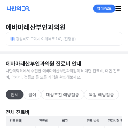
앱 다운로드
에바마레산부인과의원
경상북도 구미시 이계북로 141, (진평동)
에바마레산부인과의원
진료비 안내
나만의닥터에서 수집한
에바마레산부인과의원
의 비대면 진료비, 대면 진료
비, 약제비, 접종료 등 모든 가격을 확인해보세요.
전체
급여
대상포진 예방접종
독감 예방접종
전체 진료비
진료 항목
진료비
비고
진료 방식
건강보험 적용