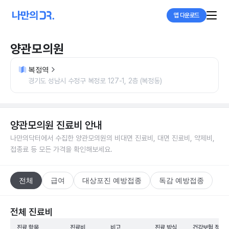
앱 다운로드
양관모의원
복정역
경기도 성남시 수정구 복정로 127-1, 2층 (복정동)
양관모의원
진료비 안내
나만의닥터에서 수집한
양관모의원
의 비대면 진료비, 대면 진료비, 약제비,
접종료 등 모든 가격을 확인해보세요.
전체
급여
대상포진 예방접종
독감 예방접종
전체 진료비
진료 항목
진료비
비고
진료 방식
건강보험 적용