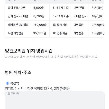
급여 진료 · 대면
5,600원
6~64세 기준
대면 진료
적용(급여)
급여 진료 · 비대면
6,700원
6~64세 기준
비대면 진료
적용(급여)
대상포진 예방접종
150,000원
1회 접종 기준
예방접종
미적용(비급여)
독감 예방접종
35,000원
1회 접종 기준
예방접종
미적용(비급여)
양관모의원
위치·영업시간
나만의닥터에서 수집한
양관모의원
의 위치와 영업시간을 확인해보세요.
병원 위치•주소
복정역
경기도 성남시 수정구 복정로 127-1, 2층 (복정동)
지도 준비 중