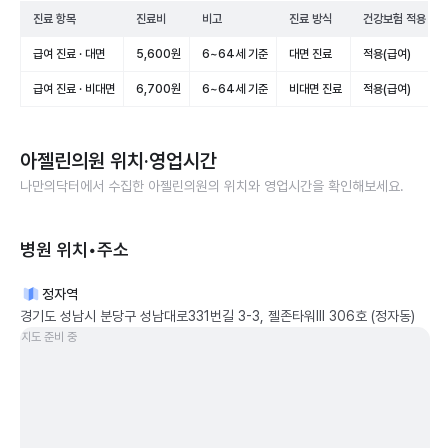
진료 항목
진료비
비고
진료 방식
건강보험 적용
급여 진료 · 대면
5,600원
6~64세 기준
대면 진료
적용(급여)
급여 진료 · 비대면
6,700원
6~64세 기준
비대면 진료
적용(급여)
아젤린의원
위치·영업시간
나만의닥터에서 수집한
아젤린의원
의 위치와 영업시간을 확인해보세요.
병원 위치•주소
정자역
경기도 성남시 분당구 성남대로331번길 3-3, 젤존타워III 306호 (정자동)
지도 준비 중