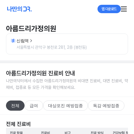
앱 다운로드
아름드리가정의원
신림역
서울특별시 관악구 봉천로 281, 2층 (봉천동)
아름드리가정의원
진료비 안내
나만의닥터에서 수집한
아름드리가정의원
의 비대면 진료비, 대면 진료비, 약
제비, 접종료 등 모든 가격을 확인해보세요.
전체
급여
대상포진 예방접종
독감 예방접종
전체 진료비
진료 항목
진료비
비고
진료 방식
건강보험 적용