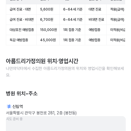
급여 진료 · 대면
5,600원
6~64세 기준
대면 진료
적용(급여)
급여 진료 · 비대면
6,700원
6~64세 기준
비대면 진료
적용(급여)
대상포진 예방접종
150,000원
1회 접종 기준
예방접종
미적용(비급여)
독감 예방접종
45,000원
1회 접종 기준
예방접종
미적용(비급여)
아름드리가정의원
위치·영업시간
나만의닥터에서 수집한
아름드리가정의원
의 위치와 영업시간을 확인해보세
요.
병원 위치•주소
신림역
서울특별시 관악구 봉천로 281, 2층 (봉천동)
지도 준비 중