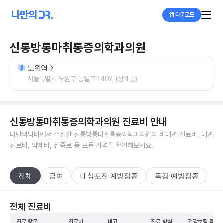
앱 다운로드
신통방통마취통증의학과의원
노원역
서울특별시 노원구 동일로 1402, (상계동)
신통방통마취통증의학과의원
진료비 안내
나만의닥터에서 수집한
신통방통마취통증의학과의원
의 비대면 진료비, 대면
진료비, 약제비, 접종료 등 모든 가격을 확인해보세요.
전체
급여
대상포진 예방접종
독감 예방접종
전체 진료비
진료 항목
진료비
비고
진료 방식
건강보험 적용