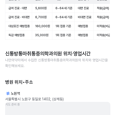
급여 진료 · 대면
5,600원
6~64세 기준
대면 진료
적용(급여)
급여 진료 · 비대면
6,700원
6~64세 기준
비대면 진료
적용(급여)
대상포진 예방접종
160,000원
1회 접종 기준
예방접종
미적용(비급여)
독감 예방접종
35,000원
1회 접종 기준
예방접종
미적용(비급여)
신통방통마취통증의학과의원
위치·영업시간
나만의닥터에서 수집한
신통방통마취통증의학과의원
의 위치와 영업시간을
확인해보세요.
병원 위치•주소
노원역
서울특별시 노원구 동일로 1402, (상계동)
지도 준비 중