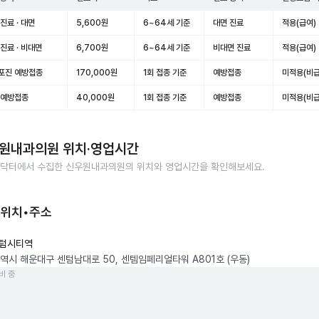
진료 · 대면
5,600원
6~64세 기준
대면 진료
적용(급여)
진료 · 비대면
6,700원
6~64세 기준
비대면 진료
적용(급여)
포진 예방접종
170,000원
1회 접종 기준
예방접종
미적용(비급
 예방접종
40,000원
1회 접종 기준
예방접종
미적용(비급
원내과의원
위치·영업시간
닥터에서 수집한
신우원내과의원
의 위치와 영업시간을 확인해보세요.
 위치•주소
텀시티역
역시 해운대구 센텀남대로 50, 센템임페리얼타워 A801호 (우동)
비 중