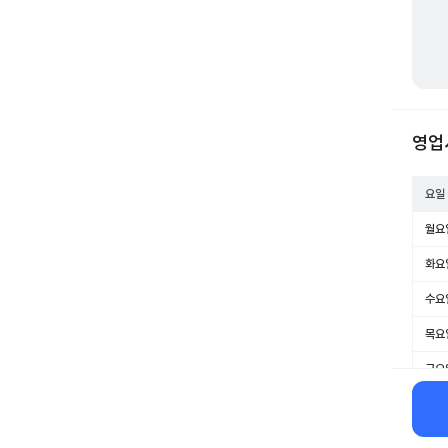
영업
요일
월요
화요
수요
목요
금요
토요
일요