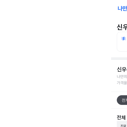
신
신우
나만의
가격을
전
전체
진료