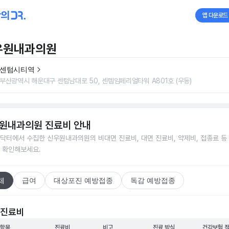
앱 다운로드
우원내과의원
센텀시티역
부산광역시 해운대구 센텀남대로 50, 센템임페리얼타워 A801호 (우동)
원내과의원
진료비 안내
닥터에서 수집한
신우원내과의원
의 비대면 진료비, 대면 진료비, 약제비, 접종료 등
 확인해보세요.
체
급여
대상포진 예방접종
독감 예방접종
 진료비
 항목
진료비
비고
진료 방식
건강보험 