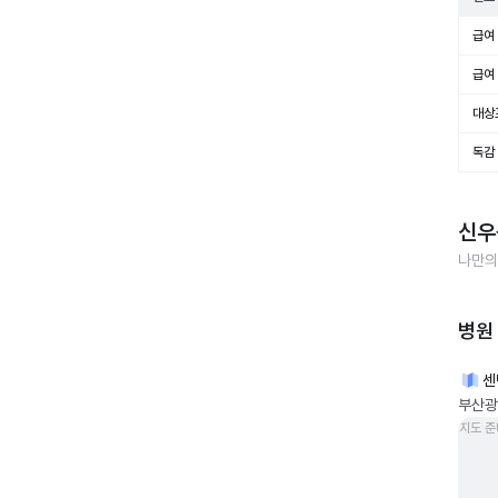
급여 
급여 
대상
독감
신우
나만의
병원
센
부산광
지도 준