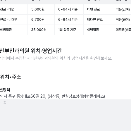
진료 · 대면
5,600원
6~64세 기준
대면 진료
적용(급여)
진료 · 비대면
6,700원
6~64세 기준
비대면 진료
적용(급여)
 예방접종
35,000원
1회 접종 기준
예방접종
미적용(비급
산부인과의원
위치·영업시간
닥터에서 수집한
시티산부인과의원
의 위치와 영업시간을 확인해보세요.
 위치•주소
월당역
역시 중구 중앙대로66길 20, (남산동, 반월당효성해링턴플레이스)
비 중