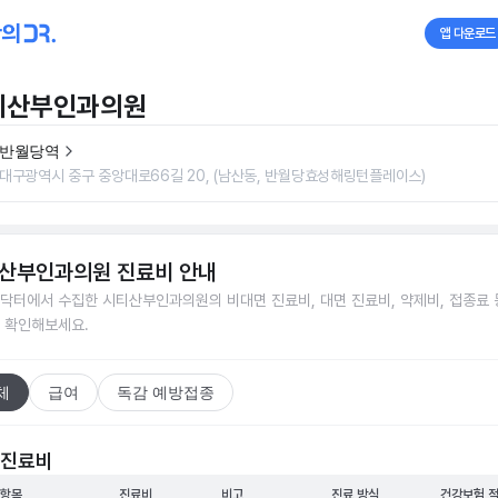
앱 다운로드
티산부인과의원
반월당역
대구광역시 중구 중앙대로66길 20, (남산동, 반월당효성해링턴플레이스)
산부인과의원
진료비 안내
닥터에서 수집한
시티산부인과의원
의 비대면 진료비, 대면 진료비, 약제비, 접종료 
 확인해보세요.
체
급여
독감 예방접종
 진료비
 항목
진료비
비고
진료 방식
건강보험 