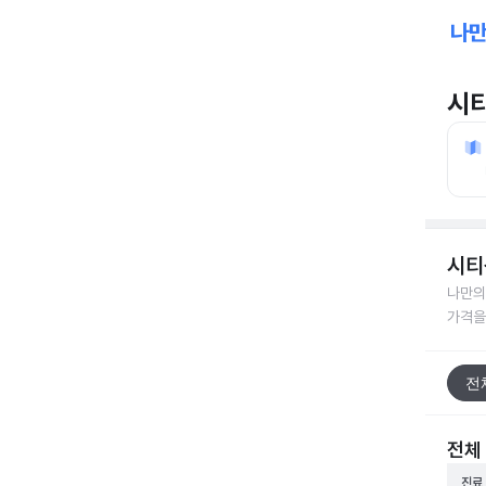
시
시티
나만의
가격을
전
전체
진료