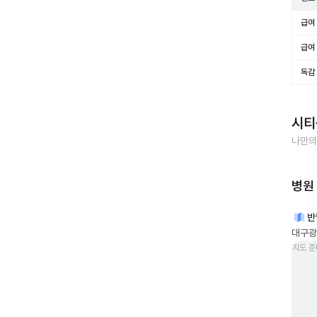
급여 
급여 
독감
시티
나만의
병원
반
대구광
지도 준