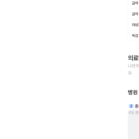
급여 
급여 
대상
독감
의료
나만의
요.
병원
충
지도 준