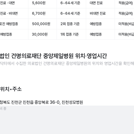
진료 · 대면
5,600원
6~64세 기준
대면 진료
적용(급여)
진료 · 비대면
6,700원
6~64세 기준
비대면 진료
적용(급여)
포진 예방접종
500,000원
2회 접종 기준
예방접종
미적용(비급
 예방접종
30,000원
1회 접종 기준
예방접종
미적용(비급
법인 건명의료재단 중앙제일병원
위치·영업시간
닥터에서 수집한
의료법인 건명의료재단 중앙제일병원
의 위치와 영업시간을 확인
 위치•주소
청북도 진천군 진천읍 중앙북로 36-0, 진천성모병원
비 중