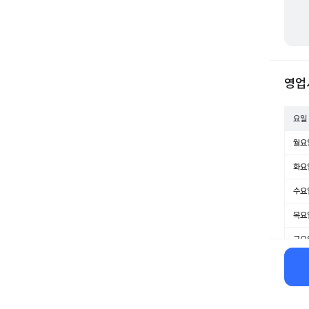
영업
요일
월요
화요
수요
목요
금요
토요
일요