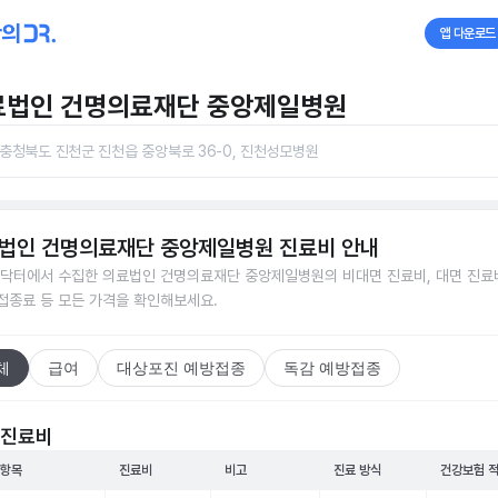
앱 다운로드
료법인 건명의료재단 중앙제일병원
충청북도 진천군 진천읍 중앙북로 36-0, 진천성모병원
법인 건명의료재단 중앙제일병원
진료비 안내
닥터에서 수집한
의료법인 건명의료재단 중앙제일병원
의 비대면 진료비, 대면 진료
 접종료 등 모든 가격을 확인해보세요.
체
급여
대상포진 예방접종
독감 예방접종
 진료비
 항목
진료비
비고
진료 방식
건강보험 