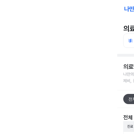
의
의료
나만의
제비,
전
전체
진료