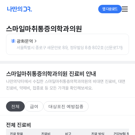
앱 다운로드
스마일마취통증의학과의원
광화문역
서울특별시 종로구 새문안로 89, 정우빌딩 8층 802호 (신문로1가)
스마일마취통증의학과의원
진료비 안내
나만의닥터에서 수집한
스마일마취통증의학과의원
의 비대면 진료비, 대면
진료비, 약제비, 접종료 등 모든 가격을 확인해보세요.
전체
급여
대상포진 예방접종
전체 진료비
진료 항목
진료비
비고
진료 방식
건강보험 적용