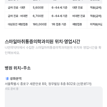
급여 진료 · 대면
5,600원
6~64세 기준
대면 진료
적용(급여)
급여 진료 · 비대면
6,700원
6~64세 기준
비대면 진료
적용(급여)
대상포진 예방접종
180,000원
1회 접종 기준
예방접종
미적용(비급여)
스마일마취통증의학과의원
위치·영업시간
나만의닥터에서 수집한
스마일마취통증의학과의원
의 위치와 영업시간을 확
인해보세요.
병원 위치•주소
광화문역
서울특별시 종로구 새문안로 89, 정우빌딩 8층 802호 (신문로1가)
지도 준비 중