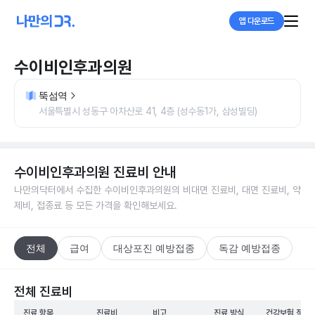
앱 다운로드
수이비인후과의원
뚝섬역
서울특별시 성동구 아차산로 41, 4층 (성수동1가, 삼성빌딩)
수이비인후과의원
진료비 안내
나만의닥터에서 수집한
수이비인후과의원
의 비대면 진료비, 대면 진료비, 약
제비, 접종료 등 모든 가격을 확인해보세요.
전체
급여
대상포진 예방접종
독감 예방접종
전체 진료비
진료 항목
진료비
비고
진료 방식
건강보험 적용