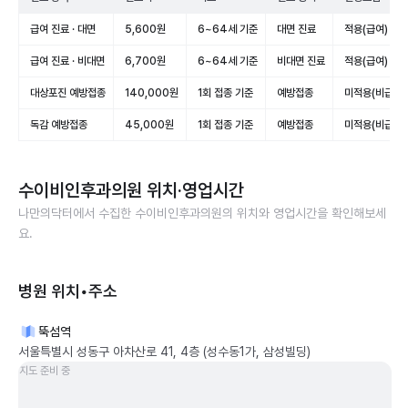
급여 진료 · 대면
5,600원
6~64세 기준
대면 진료
적용(급여)
급여 진료 · 비대면
6,700원
6~64세 기준
비대면 진료
적용(급여)
대상포진 예방접종
140,000원
1회 접종 기준
예방접종
미적용(비급여)
독감 예방접종
45,000원
1회 접종 기준
예방접종
미적용(비급여)
수이비인후과의원
위치·영업시간
나만의닥터에서 수집한
수이비인후과의원
의 위치와 영업시간을 확인해보세
요.
병원 위치•주소
뚝섬역
서울특별시 성동구 아차산로 41, 4층 (성수동1가, 삼성빌딩)
지도 준비 중