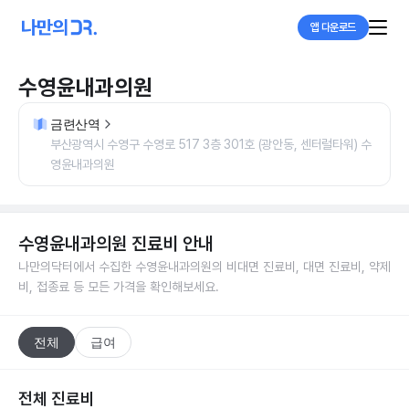
앱 다운로드
수영윤내과의원
금련산역
부산광역시 수영구 수영로 517 3층 301호 (광안동, 센터럴타워) 수
영윤내과의원
수영윤내과의원
진료비 안내
나만의닥터에서 수집한
수영윤내과의원
의 비대면 진료비, 대면 진료비, 약제
비, 접종료 등 모든 가격을 확인해보세요.
전체
급여
전체 진료비