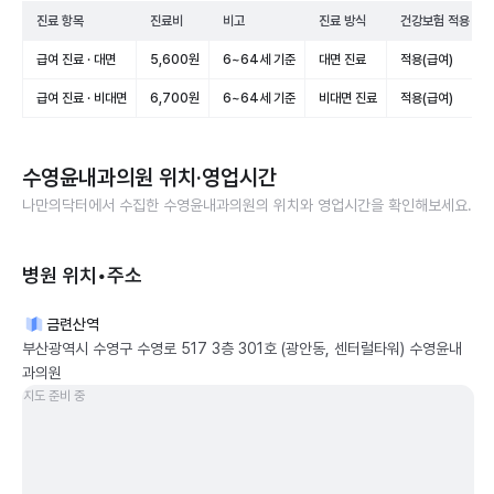
진료 항목
진료비
비고
진료 방식
건강보험 적용
급여 진료 · 대면
5,600원
6~64세 기준
대면 진료
적용(급여)
급여 진료 · 비대면
6,700원
6~64세 기준
비대면 진료
적용(급여)
수영윤내과의원
위치·영업시간
나만의닥터에서 수집한
수영윤내과의원
의 위치와 영업시간을 확인해보세요.
병원 위치•주소
금련산역
부산광역시 수영구 수영로 517 3층 301호 (광안동, 센터럴타워) 수영윤내
과의원
지도 준비 중