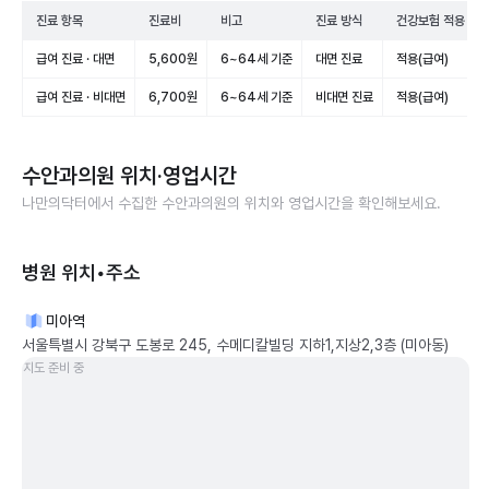
진료 항목
진료비
비고
진료 방식
건강보험 적용
급여 진료 · 대면
5,600원
6~64세 기준
대면 진료
적용(급여)
급여 진료 · 비대면
6,700원
6~64세 기준
비대면 진료
적용(급여)
수안과의원
위치·영업시간
나만의닥터에서 수집한
수안과의원
의 위치와 영업시간을 확인해보세요.
병원 위치•주소
미아역
서울특별시 강북구 도봉로 245, 수메디칼빌딩 지하1,지상2,3층 (미아동)
지도 준비 중