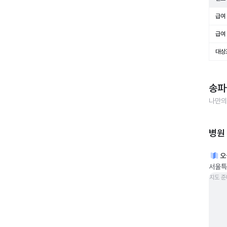
급여 
급여 
대상
송파
나만의
병원
오
서울특별
지도 준