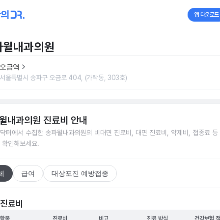
앱 다운로드
파윌내과의원
오금역
서울특별시 송파구 오금로 404, (가락동, 303호)
윌내과의원
진료비 안내
닥터에서 수집한
송파윌내과의원
의 비대면 진료비, 대면 진료비, 약제비, 접종료 등
 확인해보세요.
체
급여
대상포진 예방접종
 진료비
 항목
진료비
비고
진료 방식
건강보험 