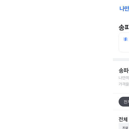
송
송파
나만의
가격을
전
전체
진료