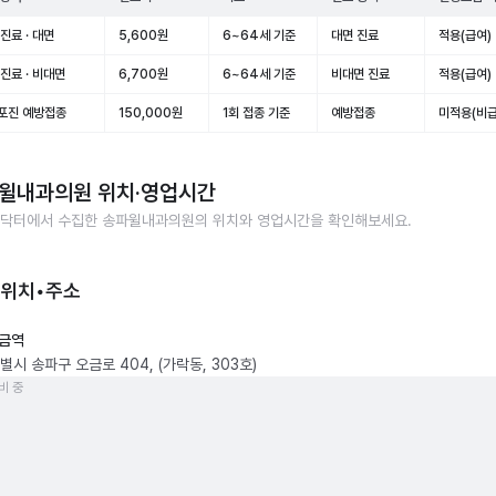
진료 · 대면
5,600원
6~64세 기준
대면 진료
적용(급여)
진료 · 비대면
6,700원
6~64세 기준
비대면 진료
적용(급여)
포진 예방접종
150,000원
1회 접종 기준
예방접종
미적용(비급
윌내과의원
위치·영업시간
닥터에서 수집한
송파윌내과의원
의 위치와 영업시간을 확인해보세요.
 위치•주소
금역
시 송파구 오금로 404, (가락동, 303호)
비 중