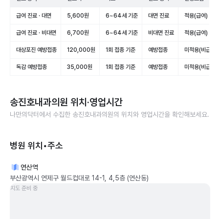
급여 진료 · 대면
5,600원
6~64세 기준
대면 진료
적용(급여)
급여 진료 · 비대면
6,700원
6~64세 기준
비대면 진료
적용(급여)
대상포진 예방접종
120,000원
1회 접종 기준
예방접종
미적용(비급여)
독감 예방접종
35,000원
1회 접종 기준
예방접종
미적용(비급여)
송진호내과의원
위치·영업시간
나만의닥터에서 수집한
송진호내과의원
의 위치와 영업시간을 확인해보세요.
병원 위치•주소
연산역
부산광역시 연제구 월드컵대로 14-1, 4,5층 (연산동)
지도 준비 중