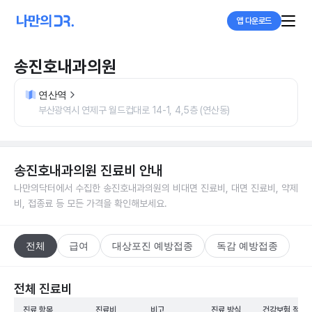
앱 다운로드
송진호내과의원
연산역
부산광역시 연제구 월드컵대로 14-1, 4,5층 (연산동)
송진호내과의원
진료비 안내
나만의닥터에서 수집한
송진호내과의원
의 비대면 진료비, 대면 진료비, 약제
비, 접종료 등 모든 가격을 확인해보세요.
전체
급여
대상포진 예방접종
독감 예방접종
전체 진료비
진료 항목
진료비
비고
진료 방식
건강보험 적용