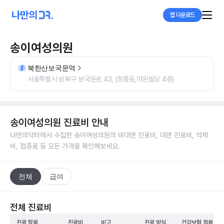
앱 다운로드
송이여성의원
북한산보국문역
서울특별시 성북구 보국문로 43, (정릉동,야원빌딩 4층)
송이여성의원
진료비 안내
나만의닥터에서 수집한
송이여성의원
의 비대면 진료비, 대면 진료비, 약제
비, 접종료 등 모든 가격을 확인해보세요.
전체
급여
전체 진료비
진료 항목
진료비
비고
진료 방식
건강보험 적용