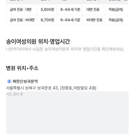
급여 진료 · 대면
5,600원
6~64세 기준
대면 진료
적용(급여)
급여 진료 · 비대면
6,700원
6~64세 기준
비대면 진료
적용(급여)
송이여성의원
위치·영업시간
나만의닥터에서 수집한
송이여성의원
의 위치와 영업시간을 확인해보세요.
병원 위치•주소
북한산보국문역
서울특별시 성북구 보국문로 43, (정릉동,야원빌딩 4층)
지도 준비 중