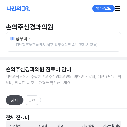
앱 다운로드
손의주신경과의원
상무역
전남광주통합특별시 서구 상무중앙로 43, 3층 (치평동)
손의주신경과의원
진료비 안내
나만의닥터에서 수집한
손의주신경과의원
의 비대면 진료비, 대면 진료비, 약
제비, 접종료 등 모든 가격을 확인해보세요.
전체
급여
전체 진료비
진료 항목
진료비
비고
진료 방식
건강보험 적용