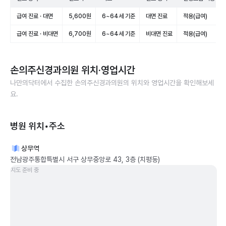
급여 진료 · 대면
5,600원
6~64세 기준
대면 진료
적용(급여)
급여 진료 · 비대면
6,700원
6~64세 기준
비대면 진료
적용(급여)
손의주신경과의원
위치·영업시간
나만의닥터에서 수집한
손의주신경과의원
의 위치와 영업시간을 확인해보세
요.
병원 위치•주소
상무역
전남광주통합특별시 서구 상무중앙로 43, 3층 (치평동)
지도 준비 중