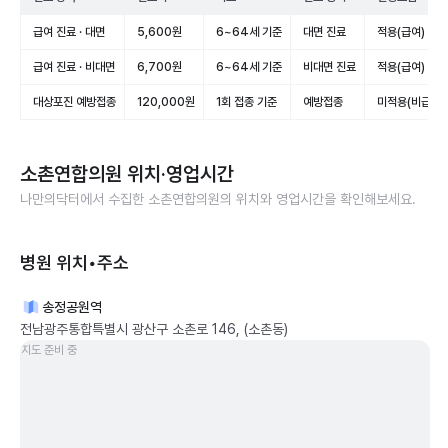
급여 진료 · 대면
5,600원
6~64세 기준
대면 진료
적용(급여)
급여 진료 · 비대면
6,700원
6~64세 기준
비대면 진료
적용(급여)
대상포진 예방접종
120,000원
1회 접종 기준
예방접종
미적용(비급여)
소촌연합의원
위치·영업시간
나만의닥터에서 수집한
소촌연합의원
의 위치와 영업시간을 확인해보세요.
병원 위치•주소
송정공원역
전남광주통합특별시 광산구 소촌로 146, (소촌동)
지도 준비 중