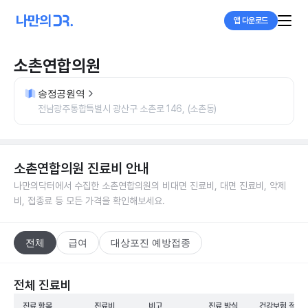
앱 다운로드
소촌연합의원
송정공원역
전남광주통합특별시 광산구 소촌로 146, (소촌동)
소촌연합의원
진료비 안내
나만의닥터에서 수집한
소촌연합의원
의 비대면 진료비, 대면 진료비, 약제
비, 접종료 등 모든 가격을 확인해보세요.
전체
급여
대상포진 예방접종
전체 진료비
진료 항목
진료비
비고
진료 방식
건강보험 적용