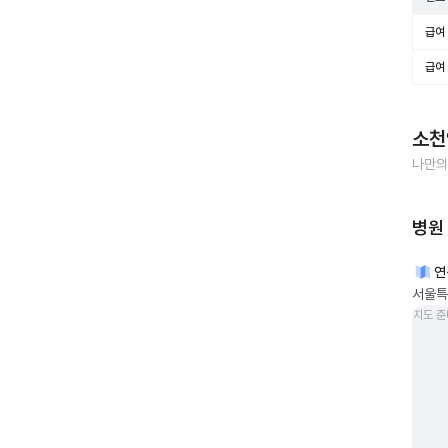
급여 
급여 
소천
나만의
병원
연
서울특
지도 준