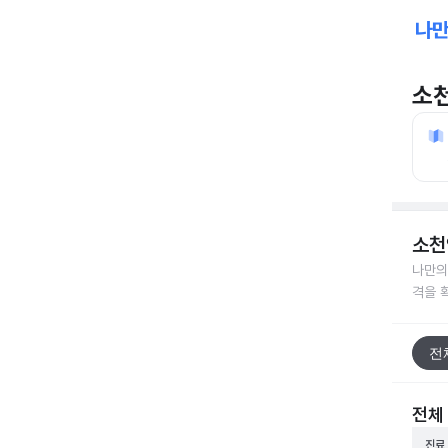
소
소천
나만의
격을 
전
전체
진료