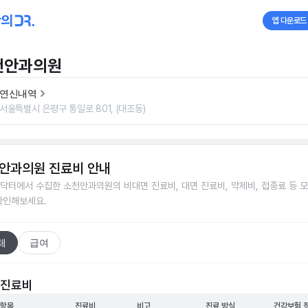
앱 다운로드
천안과의원
연신내역
서울특별시 은평구 통일로 801, (대조동)
안과의원
진료비 안내
닥터에서 수집한
소천안과의원
의 비대면 진료비, 대면 진료비, 약제비, 접종료 등 
확인해보세요.
체
급여
 진료비
 항목
진료비
비고
진료 방식
건강보험 