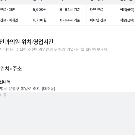
진료 · 대면
5,600원
6~64세 기준
대면 진료
적용(급여)
진료 · 비대면
6,700원
6~64세 기준
비대면 진료
적용(급여)
안과의원
위치·영업시간
닥터에서 수집한
소천안과의원
의 위치와 영업시간을 확인해보세요.
 위치•주소
신내역
별시 은평구 통일로 801, (대조동)
비 중