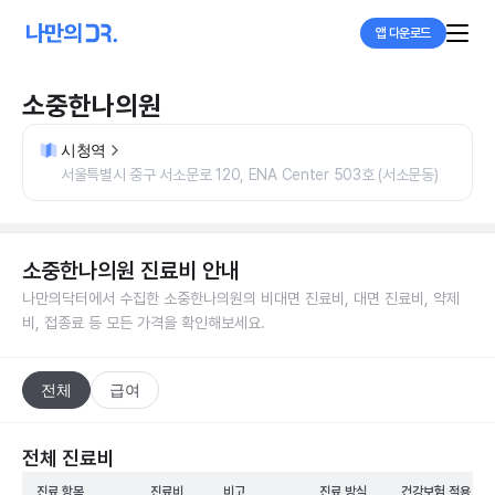
앱 다운로드
소중한나의원
시청역
서울특별시 중구 서소문로 120, ENA Center 503호 (서소문동)
소중한나의원
진료비 안내
나만의닥터에서 수집한
소중한나의원
의 비대면 진료비, 대면 진료비, 약제
비, 접종료 등 모든 가격을 확인해보세요.
전체
급여
전체 진료비
진료 항목
진료비
비고
진료 방식
건강보험 적용