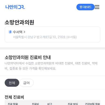
앱 다운로드
소망안과의원
수서역
서울특별시 강남구 밤고개로1길 10, 216호 (수서동)
소망안과의원
진료비 안내
나만의닥터에서 수집한
소망안과의원
의 비대면 진료비, 대면 진료비, 약제
비, 접종료 등 모든 가격을 확인해보세요.
전체
급여
전체 진료비
진료 항목
진료비
비고
진료 방식
건강보험 적용