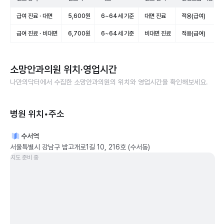
급여 진료 · 대면
5,600원
6~64세 기준
대면 진료
적용(급여)
급여 진료 · 비대면
6,700원
6~64세 기준
비대면 진료
적용(급여)
소망안과의원
위치·영업시간
나만의닥터에서 수집한
소망안과의원
의 위치와 영업시간을 확인해보세요.
병원 위치•주소
수서역
서울특별시 강남구 밤고개로1길 10, 216호 (수서동)
지도 준비 중